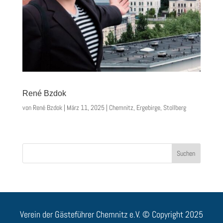
René Bzdok
von
René Bzdok
|
März 11, 2025
|
Chemnitz
,
Ergebirge
,
Stollberg
Suchen
Verein der Gästeführer Chemnitz e.V. © Copyright 2025